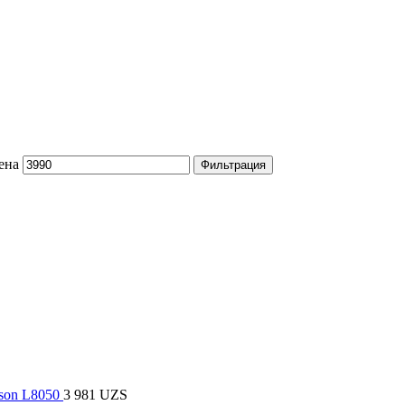
ена
Фильтрация
son L8050
3 981
UZS