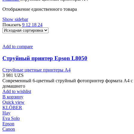
Отображение единственного товара
Show sidebar
Показать
9
12
18
24
Add to compare
Струйный принтер Epson L8050
Струйные цветные принтеры А4
3 981
UZS
Современный 6-цветный струйный фотопринтер формата A4 с 
домашнего
Add to wishlist
В корзину
Quick view
KLÖBER
Hay
Eva Solo
Epson
Canon