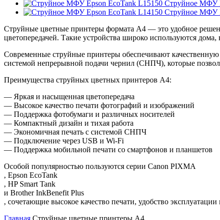
Струйное МФУ 
Струйное МФУ 
Струйные цветные принтеры формата A4 — это удобное решени
цветопередачей. Такие устройства широко используются дома, 
Современные струйные принтеры обеспечивают качественную ц
системой непрерывной подачи чернил (СНПЧ), которые позволя
Преимущества струйных цветных принтеров A4:
— Яркая и насыщенная цветопередача
— Высокое качество печати фотографий и изображений
— Поддержка фотобумаги и различных носителей
— Компактный дизайн и тихая работа
— Экономичная печать с системой СНПЧ
— Подключение через USB и Wi-Fi
— Поддержка мобильной печати со смартфонов и планшетов
Особой популярностью пользуются серии Canon PIXMA
, Epson EcoTank
, HP Smart Tank
и Brother InkBenefit Plus
, сочетающие высокое качество печати, удобство эксплуатации
Главная
Струйные цветные принтеры А4