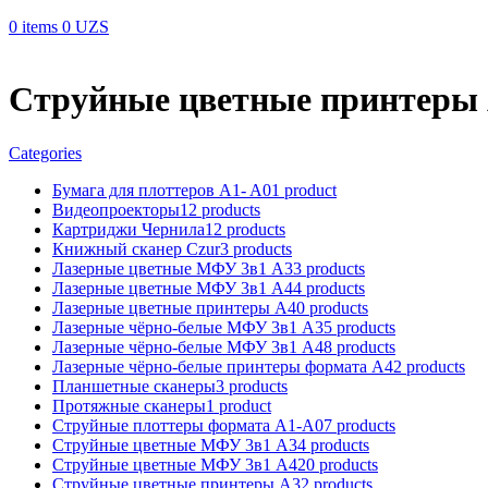
0
items
0
UZS
Струйные цветные принтеры
Categories
Бумага для плоттеров A1- A0
1 product
Видеопроекторы
12 products
Картриджи Чернила
12 products
Книжный сканер Czur
3 products
Лазерные цветные МФУ 3в1 А3
3 products
Лазерные цветные МФУ 3в1 А4
4 products
Лазерные цветные принтеры А4
0 products
Лазерные чёрно-белые МФУ 3в1 А3
5 products
Лазерные чёрно-белые МФУ 3в1 А4
8 products
Лазерные чёрно-белые принтеры формата А4
2 products
Планшетные сканеры
3 products
Протяжные сканеры
1 product
Струйные плоттеры формата А1-А0
7 products
Струйные цветные МФУ 3в1 А3
4 products
Струйные цветные МФУ 3в1 А4
20 products
Струйные цветные принтеры А3
2 products