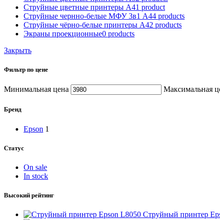
Струйные цветные принтеры А4
1 product
Струйные чернно-белые МФУ 3в1 А4
4 products
Струйные чёрно-белые принтеры А4
2 products
Экраны проекционные
0 products
Закрыть
Фильтр по цене
Минимальная цена
Максимальная ц
Бренд
Epson
1
Статус
On sale
In stock
Высокий рейтинг
Струйный принтер Ep