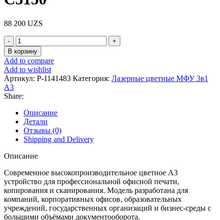
88 200
UZS
Количество
товара
В корзину
МФУ
Add to compare
Canon
Add to wishlist
imageFORCE
Артикул:
P-1141483
Категория:
Лазерные цветные МФУ 3в1
C5150
А3
Share:
Описание
Детали
Отзывы (0)
Shipping and Delivery
Описание
Современное высокопроизводительное цветное A3
устройство для профессиональной офисной печати,
копирования и сканирования. Модель разработана для
компаний, корпоративных офисов, образовательных
учреждений, государственных организаций и бизнес-среды с
большими объёмами документооборота.