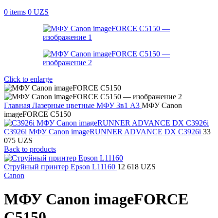
0
items
0
UZS
Click to enlarge
Главная
Лазерные цветные МФУ 3в1 А3
МФУ Canon
imageFORCE C5150
C3926i МФУ Canon imageRUNNER ADVANCE DX C3926i
33
075
UZS
Back to products
Струйный принтер Epson L11160
12 618
UZS
Canon
МФУ Canon imageFORCE
C5150