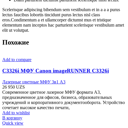
Scelerisque adipiscing bibendum sem vestibulum et in a a a purus
lectus faucibus lobortis tincidunt purus lectus nisl class
eros.Condimentum a et ullamcorper dictumst mus et tristique
elementum nam inceptos hac parturient scelerisque vestibulum amet
elit ut volutpat.
Похожие
Add to compare
C3326i МФУ Canon imageRUNNER C3326i
Лазерные цветные МФУ 3в1 А3
26 950
UZS
Современное цветное лазерное МФУ формата A3,
предназначенное для офисов, бизнеса, образовательных
учреждений и корпоративного документооборота. Устройство
сочетает высокое качество печати,
Add to wishlist
В корзину
Quick view