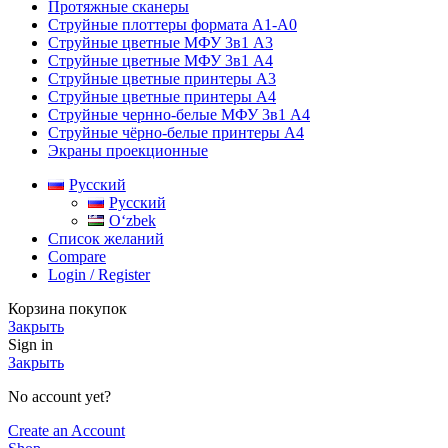
Протяжные сканеры
Струйные плоттеры формата А1-А0
Струйные цветные МФУ 3в1 А3
Струйные цветные МФУ 3в1 А4
Струйные цветные принтеры А3
Струйные цветные принтеры А4
Струйные чернно-белые МФУ 3в1 А4
Струйные чёрно-белые принтеры А4
Экраны проекционные
Русский
Русский
Oʻzbek
Список желаний
Compare
Login / Register
Корзина покупок
Закрыть
Sign in
Закрыть
No account yet?
Create an Account