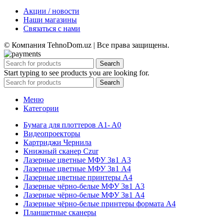
Акции / новости
Наши магазины
Связаться с нами
© Компания TehnoDom.uz | Все права защищены.
Search
Start typing to see products you are looking for.
Search
Меню
Категории
Бумага для плоттеров A1- A0
Видеопроекторы
Картриджи Чернила
Книжный сканер Czur
Лазерные цветные МФУ 3в1 А3
Лазерные цветные МФУ 3в1 А4
Лазерные цветные принтеры А4
Лазерные чёрно-белые МФУ 3в1 А3
Лазерные чёрно-белые МФУ 3в1 А4
Лазерные чёрно-белые принтеры формата А4
Планшетные сканеры