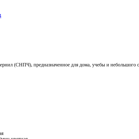
4
нил (СНПЧ), предназначенное для дома, учебы и небольшого оф
ая
р/мин цветная