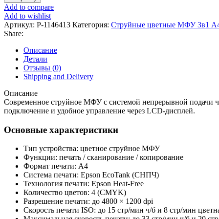
МФУ
Add to compare
Epson
Add to wishlist
EcoTank
Артикул:
P-1146413
Категория:
Струйные цветные МФУ 3в1 А
L3360
Share:
Описание
Детали
Отзывы (0)
Shipping and Delivery
Описание
Современное струйное МФУ с системой непрерывной подачи чер
подключение и удобное управление через LCD-дисплей.
Основные характеристики
Тип устройства: цветное струйное МФУ
Функции: печать / сканирование / копирование
Формат печати: A4
Система печати: Epson EcoTank (СНПЧ)
Технология печати: Epson Heat-Free
Количество цветов: 4 (CMYK)
Разрешение печати: до 4800 × 1200 dpi
Скорость печати ISO: до 15 стр/мин ч/б и 8 стр/мин цветн
Максимальная скорость печати: до 33 стр/мин ч/б и 20 ст