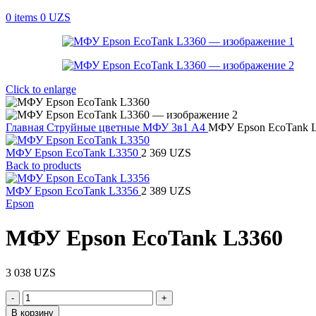
0
items
0
UZS
Click to enlarge
Главная
Струйные цветные МФУ 3в1 А4
МФУ Epson EcoTank 
МФУ Epson EcoTank L3350
2 369
UZS
Back to products
МФУ Epson EcoTank L3356
2 389
UZS
Epson
МФУ Epson EcoTank L3360
3 038
UZS
Количество
товара
В корзину