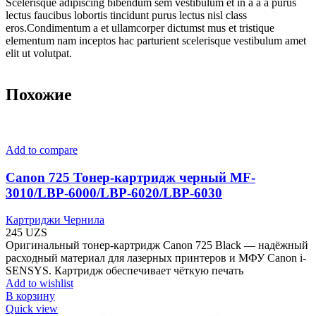
Scelerisque adipiscing bibendum sem vestibulum et in a a a purus
lectus faucibus lobortis tincidunt purus lectus nisl class
eros.Condimentum a et ullamcorper dictumst mus et tristique
elementum nam inceptos hac parturient scelerisque vestibulum amet
elit ut volutpat.
Похожие
Add to compare
Canon 725 Тонер-картридж черный MF-
3010/LBP-6000/LBP-6020/LBP-6030
Картриджи Чернила
245
UZS
Оригинальный тонер-картридж Canon 725 Black — надёжный
расходный материал для лазерных принтеров и МФУ Canon i-
SENSYS. Картридж обеспечивает чёткую печать
Add to wishlist
В корзину
Quick view