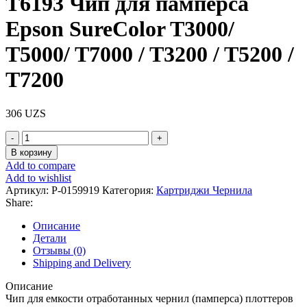
Т6193 Чип для памперса
Epson SureColor T3000/
T5000/ T7000 / T3200 / T5200 /
T7200
306
UZS
В корзину
Add to compare
Add to wishlist
Артикул:
P-0159919
Категория:
Картриджи Чернила
Share:
Описание
Детали
Отзывы (0)
Shipping and Delivery
Описание
Чип для емкости отработанных чернил (памперса) плоттеров