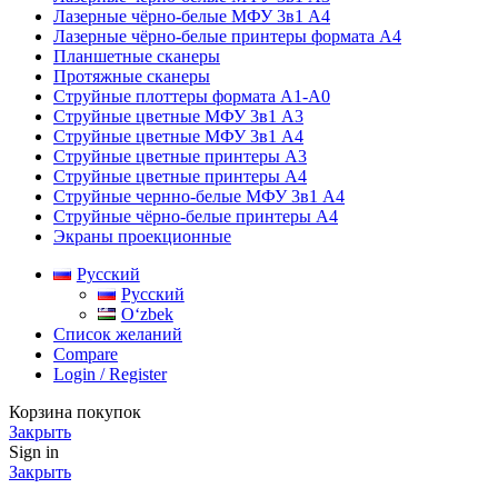
Лазерные чёрно-белые МФУ 3в1 А4
Лазерные чёрно-белые принтеры формата А4
Планшетные сканеры
Протяжные сканеры
Струйные плоттеры формата А1-А0
Струйные цветные МФУ 3в1 А3
Струйные цветные МФУ 3в1 А4
Струйные цветные принтеры А3
Струйные цветные принтеры А4
Струйные чернно-белые МФУ 3в1 А4
Струйные чёрно-белые принтеры А4
Экраны проекционные
Русский
Русский
Oʻzbek
Список желаний
Compare
Login / Register
Корзина покупок
Закрыть
Sign in
Закрыть