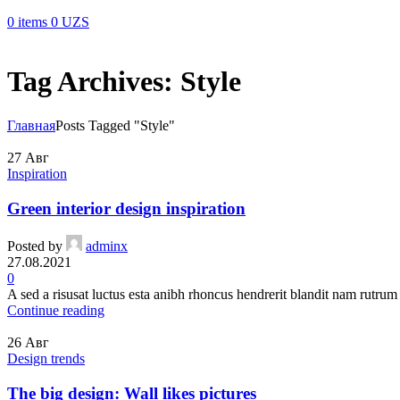
0
items
0
UZS
Tag Archives: Style
Главная
Posts Tagged "Style"
27
Авг
Inspiration
Green interior design inspiration
Posted by
adminx
27.08.2021
0
A sed a risusat luctus esta anibh rhoncus hendrerit blandit nam rutrum 
Continue reading
26
Авг
Design trends
The big design: Wall likes pictures